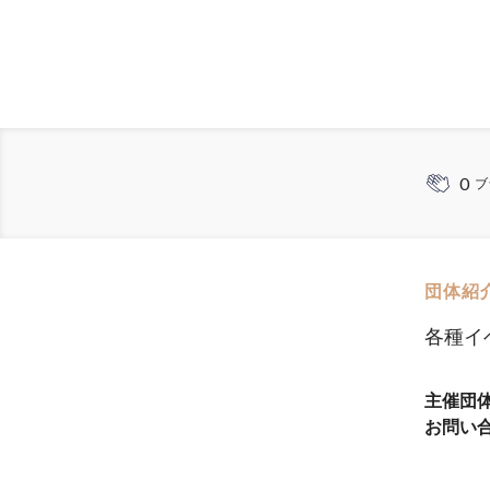
0
ブ
団体紹
各種イ
主催団
お問い