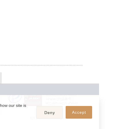
JASRAC許諾番号：
9024936001Y45037
JASRAC許諾番号：
9024936002Y45040
how our site is
Accept
Deny
(C) 2026 teket. all rights reserved.