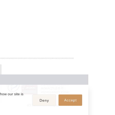
JASRAC許諾番号：
9024936001Y45037
JASRAC許諾番号：
9024936002Y45040
how our site is
Accept
Deny
(C) 2026 teket. all rights reserved.