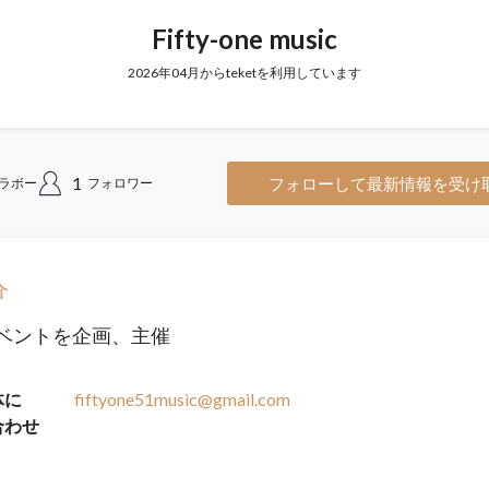
Fifty-one music
2026年04月からteketを利用しています
1
フォローして最新情報を受け
ラボー
フォロワー
介
ベントを企画、主催
体に
fiftyone51music@gmail.com
合わせ