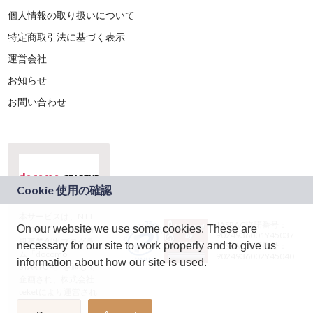
個人情報の取り扱いについて
特定商取引法に基づく表示
運営会社
お知らせ
お問い合わせ
本サービスは、NTT
JASRAC許諾番号：
On our website we use some cookies. These are
ドコモグループの新
9024936001Y45037
規事業創出プログラ
necessary for our site to work properly and to give us
JASRAC許諾番号：
ム「docomo
9024936002Y45040
information about how our site is used.
STARTUP」を通じて
企画され、株式会社
teketにより運営され
ています。