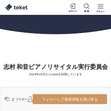
志村 和音ピアノリサイタル実行委員会
2024年05月からteketを利用しています
2
5
フォローして最新情報を受け取る
ブラボー
フォロワー