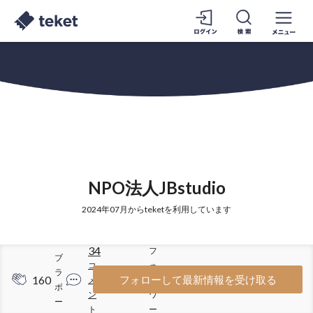
NPO法人JBstudio
2024年07月からteketを利用しています
34
フ
ブ
コ
ォ
ラ
160
351
フォローして最新情報を受け取る
メ
ロ
ボ
ン
ワ
ー
ト
ー