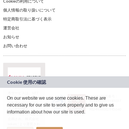
Cookieの利用について
個人情報の取り扱いについて
特定商取引法に基づく表示
運営会社
お知らせ
お問い合わせ
本サービスは、NTT
JASRAC許諾番号：
On our website we use some cookies. These are
ドコモグループの新
9024936001Y45037
規事業創出プログラ
necessary for our site to work properly and to give us
JASRAC許諾番号：
ム「docomo
9024936002Y45040
information about how our site is used.
STARTUP」を通じて
企画され、株式会社
teketにより運営され