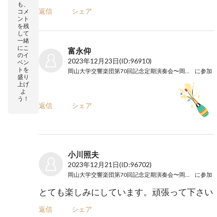
も、
返信
シェア
コメ
ント
を残
して
一緒
にこ
富永仰
のイ
2023年12月23日
(ID:96910)
ベン
トを
岡山大学交響楽団第70回記念定期演奏会〜岡山公演〜
に参加
盛り
上げ
よ
う！
返信
シェア
小川照夫
2023年12月21日
(ID:96702)
岡山大学交響楽団第70回記念定期演奏会〜岡山公演〜
に参加
とても楽しみにしています。頑張って下さい
返信
シェア