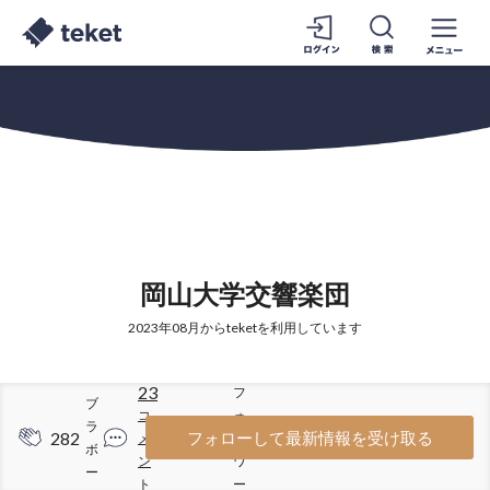
岡山大学交響楽団
2023年08月からteketを利用しています
23
フ
ブ
コ
ォ
ラ
282
206
フォローして最新情報を受け取る
メ
ロ
ボ
ン
ワ
ー
ト
ー