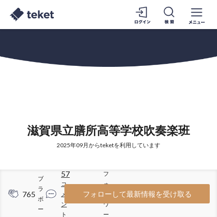
滋賀県立膳所高等学校吹奏楽班
2025年09月からteketを利用しています
57
フ
ブ
コ
ォ
ラ
765
278
フォローして最新情報を受け取る
メ
ロ
ボ
ン
ワ
ー
ト
ー