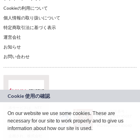
Cookieの利用について
個人情報の取り扱いについて
特定商取引法に基づく表示
運営会社
お知らせ
お問い合わせ
本サービスは、NTT
JASRAC許諾番号：
On our website we use some cookies. These are
ドコモグループの新
9024936001Y45037
規事業創出プログラ
necessary for our site to work properly and to give us
JASRAC許諾番号：
ム「docomo
9024936002Y45040
information about how our site is used.
STARTUP」を通じて
企画され、株式会社