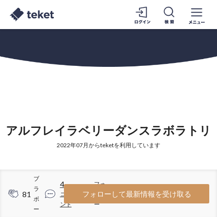
アルフレイラベリーダンスラボラトリ
2022年07月からteketを利用しています
ブ
4
フォ
ラ
81
7
フォローして最新情報を受け取る
コメ
ロワ
ボ
ント
ー
ー