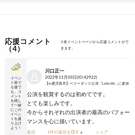
応援コメント
※各イベントページから応援コメントがで
（
4
）
きます。
川口正一
2022年11月03日
(ID:42922)
イベン
ト前で
【in鹿児島市】ベリーダンス公演『Leila Wi Leila』
に参加
も後で
も、コ
公演を観賞するのは初めてです。
メント
を残し
とても楽しみです。
て一緒
にこの
今からそれぞれの出演者の最高のパフォー
イベン
トを盛
マンスを心に描いています。
り上げ
よう！
返信
1件の返信を隠す▲
シェア