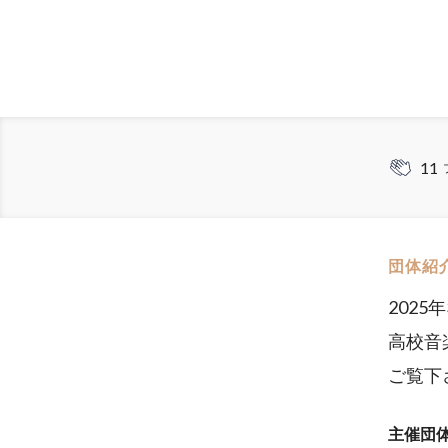
11
団体紹
202
高校音
ご覧下
主催団