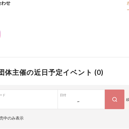
合わせ
団体主催の近日予定イベント (
0
)
ード
日付
~
売中のみ表示