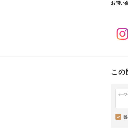
お問い
この
キーワ
販