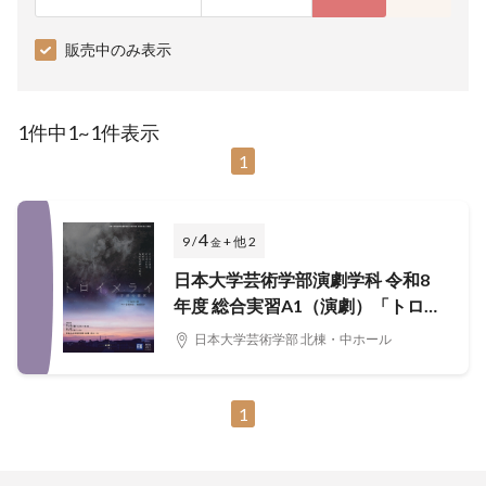
販売中のみ表示
1件中1~1件表示
1
4
9 /
+ 他 2
金
日本大学芸術学部演劇学科 令和8
年度 総合実習A1（演劇）「トロイ
メライー子供の情景ー」
日本大学芸術学部 北棟・中ホール
1