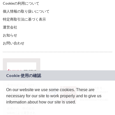
Cookieの利用について
個人情報の取り扱いについて
特定商取引法に基づく表示
運営会社
お知らせ
お問い合わせ
本サービスは、NTT
JASRAC許諾番号：
On our website we use some cookies. These are
ドコモグループの新
9024936001Y45037
規事業創出プログラ
necessary for our site to work properly and to give us
JASRAC許諾番号：
ム「docomo
9024936002Y45040
information about how our site is used.
STARTUP」を通じて
企画され、株式会社
teketにより運営され