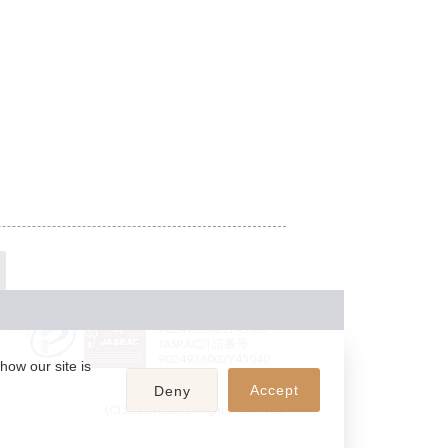
JASRAC許諾番号：
9024936001Y45037
JASRAC許諾番号：
9024936002Y45040
how our site is
Accept
Deny
(C) 2026 teket. all rights reserved.