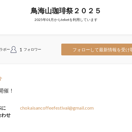
鳥海山珈琲祭２０２５
2025年01月からteketを利用しています
1
フォローして最新情報を受け
ラボー
フォロワー
介
開催！
体に
chokaisancoffeefestival@gmail.com
合わせ