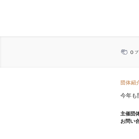
0
ブ
団体紹
今年も
主催団
お問い