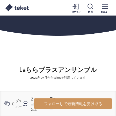
Laららブラスアンサンブル
2021年07月からteketを利用しています
7
フォ
ブラ
0
2
フォローして最新情報を受け取る
コメ
ロワ
ボー
ント
ー