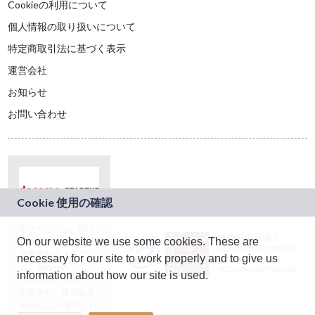
Cookieの利用について
個人情報の取り扱いについて
特定商取引法に基づく表示
運営会社
お知らせ
お問い合わせ
本サービスは、NTT
JASRAC許諾番号：
On our website we use some cookies. These are
ドコモグループの新
9024936001Y45037
規事業創出プログラ
necessary for our site to work properly and to give us
JASRAC許諾番号：
ム「docomo
9024936002Y45040
information about how our site is used.
STARTUP」を通じて
企画され、株式会社
teketにより運営され