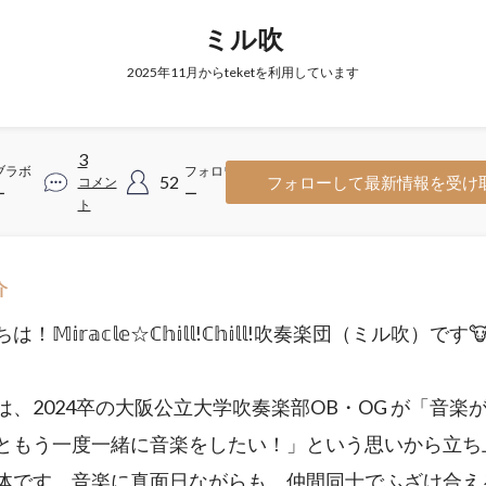
ミル吹
2025年11月からteketを利用しています
3
ブラボ
フォロワ
52
フォローして最新情報を受け
コメン
ー
ー
ト
介
𝕄𝕚𝕣𝕒𝕔𝕝𝕖☆ℂ𝕙𝕚𝕝𝕝!ℂ𝕙𝕚𝕝𝕝!吹奏楽団（ミル吹）です
は、2024卒の大阪公立大学吹奏楽部OB・OG が「音楽
ともう一度一緒に音楽をしたい！」という思いから立ち
体です。音楽に真面日ながらも、仲間同士でふざけ合え