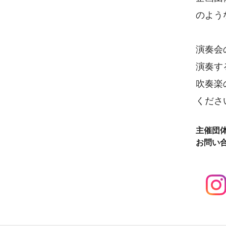
のよう
演奏会
演奏す
吹奏楽
ください
主催団
お問い