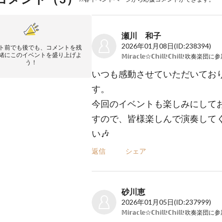
瀬川 和子
2026年01月08日
(ID:238394)
ト前でも後でも、コメントを残
緒にこのイベントを盛り上げよ
𝕄𝕚𝕣𝕒𝕔𝕝𝕖☆ℂ𝕙𝕚𝕝𝕝!ℂ𝕙𝕚𝕝𝕝!吹奏楽団
に参
う！
いつも感動させていただいてお
す。
今回のイベントも楽しみにして
すので、皆様楽しんで演奏して
い🎶
返信
シェア
砂川恵
2026年01月05日
(ID:237999)
𝕄𝕚𝕣𝕒𝕔𝕝𝕖☆ℂ𝕙𝕚𝕝𝕝!ℂ𝕙𝕚𝕝𝕝!吹奏楽団
に参