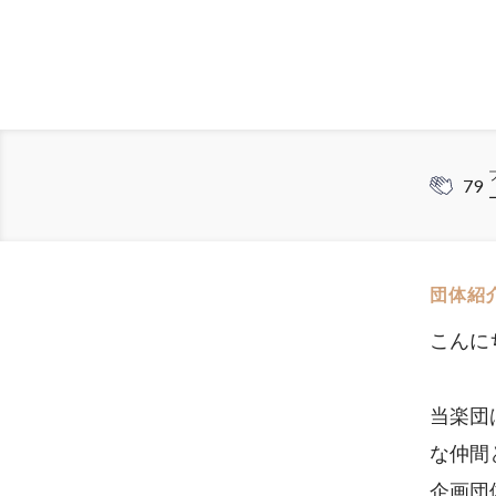
79
団体紹
こんにちは！
当楽団
な仲間
企画団