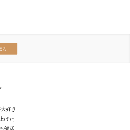
取る

が大好き
上げた
る部活