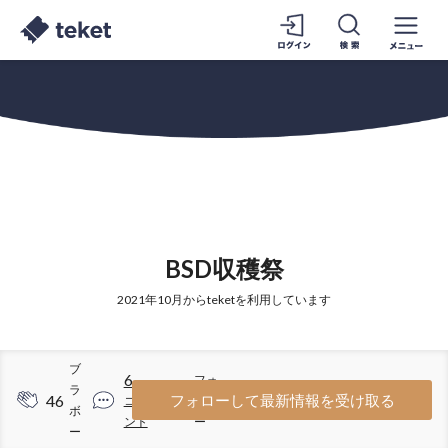
BSD収穫祭
2021年10月からteketを利用しています
ブ
6
フォ
ラ
46
4
フォローして最新情報を受け取る
コメ
ロワ
ボ
ント
ー
ー