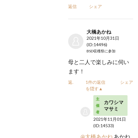
返信
シェア
大橋あかね
2021年10月31日
(ID:14496)
BSD収穫祭
に参加
母と二人で楽しみに伺い
ます！
返信
1件の返信
シェア
を隠す▲
主
カワシマ
催
マサミ
者
2021年11月01日
(ID:14533)
@大橋あかね
あかね