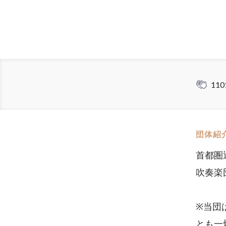
110
団体紹
首都圏
吹奏楽
※当団
とも一