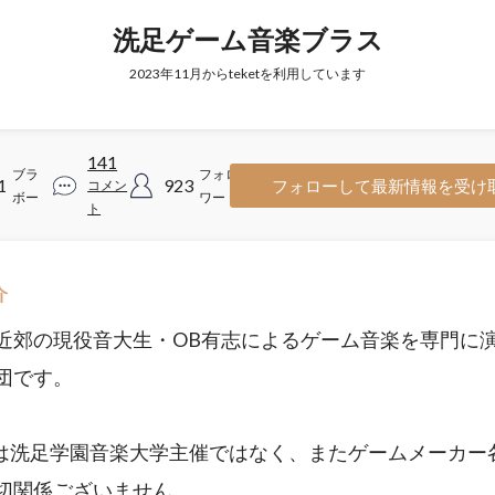
洗足ゲーム音楽ブラス
2023年11月からteketを利用しています
141
ブラ
フォロ
1
923
フォローして最新情報を受け
コメン
ボー
ワー
ト
介
近郊の現役音大生・OB有志によるゲーム音楽を専門に
団です。
は洗足学園音楽大学主催ではなく、またゲームメーカー
切関係ございません。