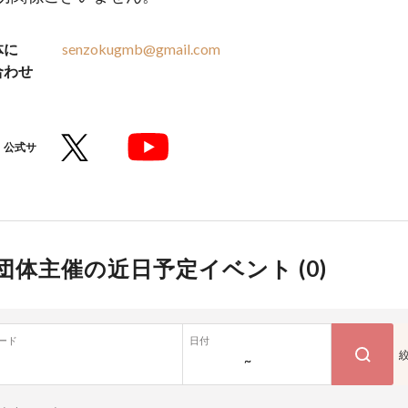
体に
senzokugmb@gmail.com
合わせ
公式サ
団体主催の近日予定イベント (
0
)
ード
日付
~