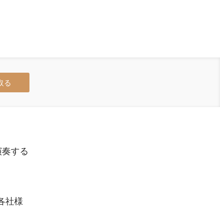
取る
演奏する
各社様