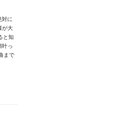
絶対に
様が大
ると知
願叶っ
の曲まで