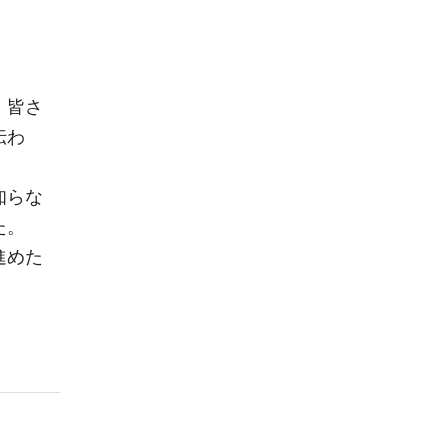
、皆さ
伝わ
知らな
た。
進めた