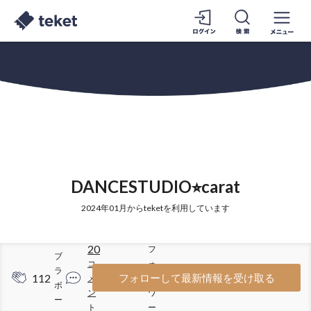
DANCESTUDIO⭐︎carat
2024年01月からteketを利用しています
20
フ
ブ
コ
ォ
ラ
112
204
フォローして最新情報を受け取る
メ
ロ
ボ
ン
ワ
ー
ト
ー