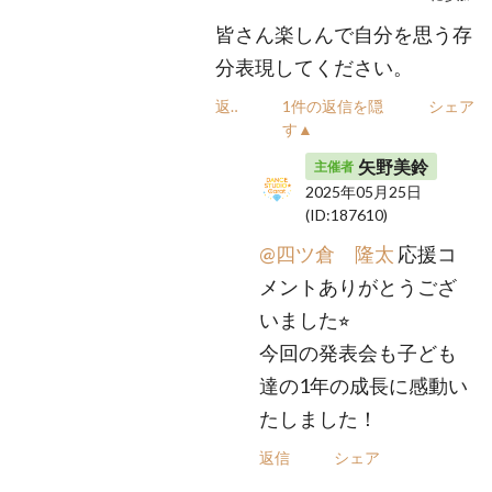
皆さん楽しんで自分を思う存
分表現してください。
返信
1件の返信を隠
シェア
す▲
矢野美鈴
主催者
2025年05月25日
(ID:187610)
@四ツ倉 隆太
応援コ
メントありがとうござ
いました⭐︎
今回の発表会も子ども
達の1年の成長に感動い
たしました！
返信
シェア