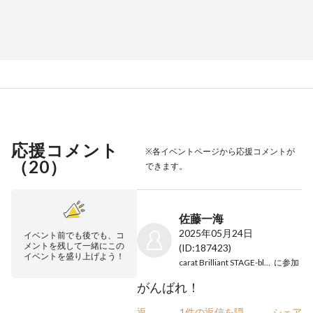
応援コメント
※各イベントページから応援コメントが
（
20
）
できます。
佐藤一海
2025年05月24日
イベント前でも後でも、コ
メントを残して一緒にこの
(ID:187423)
イベントを盛り上げよう！
carat Brilliant STAGE-bloom-
に参加
がんばれ！
返信
1件の返信を隠
シェア