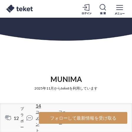
MUNIMA
2025年11月からteketを利用しています
14
ブ
コ
フォ
ラ
12
64
フォローして最新情報を受け取る
メ
ロワ
ボ
ン
ー
ー
ト