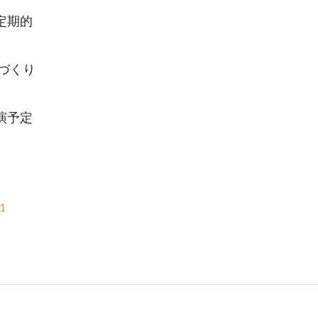
定期的
づくり
演予定
1