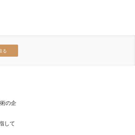
取る
芸術の企
指して