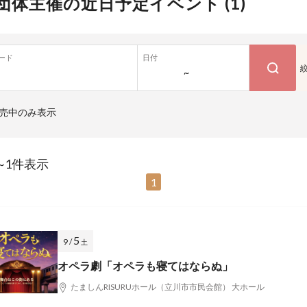
団体主催の近日予定イベント (
1
)
ード
日付
~
売中のみ表示
~1件表示
1
5
9 /
土
オペラ劇「オペラも寝てはならぬ」
たましんRISURUホール（立川市市民会館） 大ホール