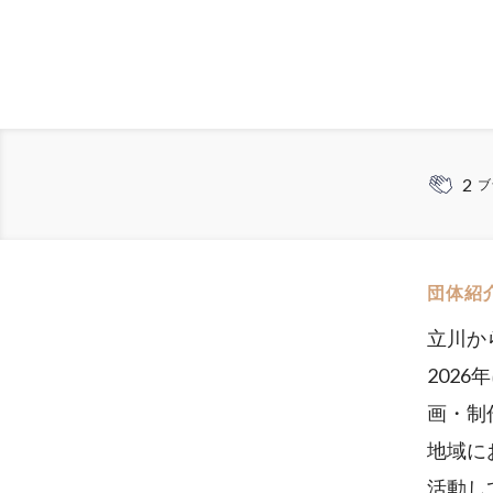
2
ブ
団体紹
立川か
202
画・制
地域に
活動し