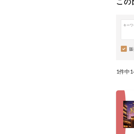
この
キーワ
販
1件中1