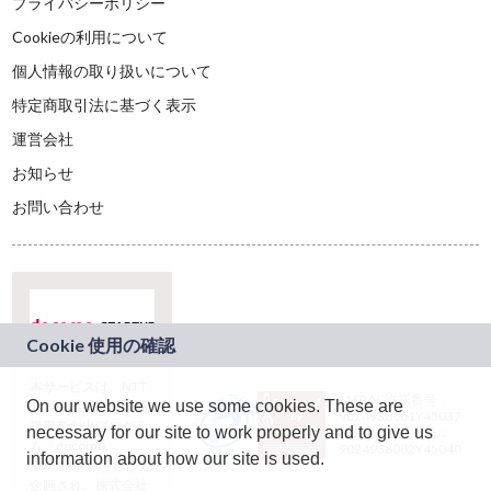
プライバシーポリシー
Cookieの利用について
個人情報の取り扱いについて
特定商取引法に基づく表示
運営会社
お知らせ
お問い合わせ
本サービスは、NTT
JASRAC許諾番号：
On our website we use some cookies. These are
ドコモグループの新
9024936001Y45037
規事業創出プログラ
necessary for our site to work properly and to give us
JASRAC許諾番号：
ム「docomo
9024936002Y45040
information about how our site is used.
STARTUP」を通じて
企画され、株式会社