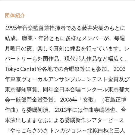
団体紹介
1995年音楽監督兼指揮者である藤井宏樹のもとに
結成。 職業・年齢ともに多様なメンバーが、毎週
月曜日の夜、楽しく真剣に練習を行っています。レ
パートリーも外国作品、現代邦人作品など幅広く、
Tokyo Cantatや各地での合唱祭等にも参加。 2003
年東京ヴォーカルアンサンブルコンテスト金賞及び
東京都知事賞、同年全日本合唱コンクール東京都大
会一般部門金賞受賞。 2006年「女歌」（石島正博
作曲）を委嘱初演。 2013年には作曲寺嶋陸也、台
本演出しままなぶによる委嘱新作シアターピース
「やっこらさのさ トンカジョン～北原白秋と三人