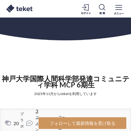
神戸大学国際人間科学部発達コミュニテ
ィ学科 MCP 6期生
2025年11月からteketを利用しています
3
ブ
コ
フォ
ラ
20
79
フォローして最新情報を受け取る
メ
ロワ
ボ
ン
ー