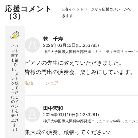
応援コメント
※各イベントページから応援コメントがで
（
3
）
きます。
乾 千寿
2026年03月13日
(ID:253785)
イベ
ント
前で
も後
ピアノの先生に教えていただきました。
で
も、
皆様の門出の演奏会、楽しみにしています。
コメ
ント
返信
シェア
を残
して
一緒
にこ
のイ
ベン
田中宏和
トを
2026年03月10日
(ID:253281)
盛り
上げ
よ
う！
集大成の演奏、頑張ってください♪