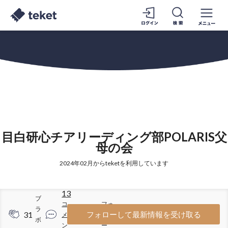
目白研心チアリーディング部POLARIS父
母の会
2024年02月からteketを利用しています
13
ブ
コ
フォ
ラ
31
89
フォローして最新情報を受け取る
メ
ロワ
ボ
ン
ー