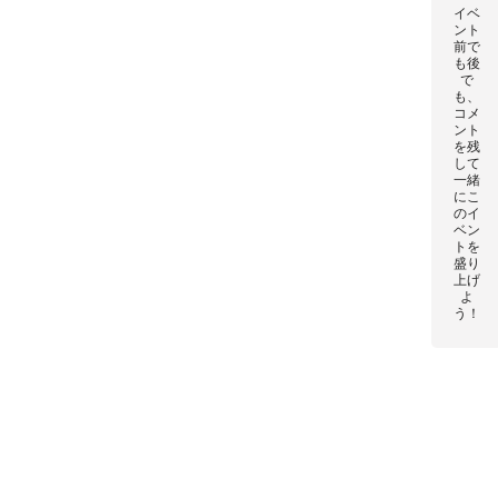
イベ
ント
前で
も後
で
も、
コメ
ント
を残
して
一緒
にこ
のイ
ベン
トを
盛り
上げ
よ
う！