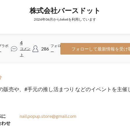
株式会社バースドット
2026年06月からteketを利用しています
4
ブラボ
フォロワ
286
フォローして最新情報を受け
コメン
ー
ー
ト
介
の販売や、#手元の推し活まつり などのイベントを主催
体に
nail.popup.store@gmail.com
合わせ