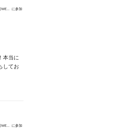
【新宿マルイアネックス】#手元の推し活まつり 2026 Summer 初日事前WEB整理券
に参加
！本当に
ちしてお
【新宿マルイアネックス】#手元の推し活まつり 2026 Summer 初日事前WEB整理券
に参加