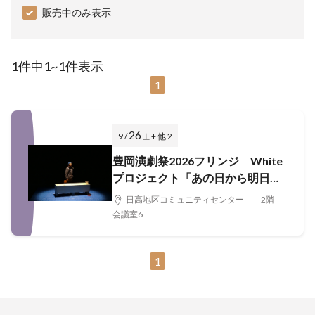
販売中のみ表示
1件中1~1件表示
1
26
9 /
+ 他 2
土
豊岡演劇祭2026フリンジ White
プロジェクト「あの日から明日
へ」
日高地区コミュニティセンター 2階
会議室6
1