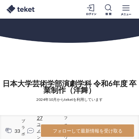
日本大学芸術学部演劇学科 令和6年度 卒
業制作（洋舞）
2024年10月からteketを利用しています
27
フ
ブ
コ
ォ
ラ
33
256
フォローして最新情報を受け取る
メ
ロ
ボ
ン
ワ