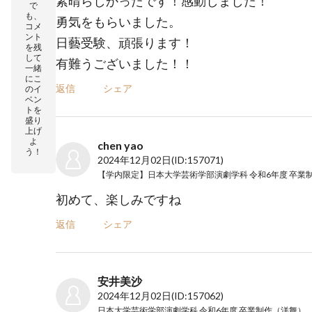
素晴らしかったです！感動しました！
で
も、
勇気をもらいました。
コメ
ント
日藝受験、頑張ります！
を残
して
有難うございました！！
一緒
にこ
返信
シェア
のイ
ベン
トを
盛り
上げ
よ
chen yao
う！
2024年12月02日
(ID:157071)
初めて、楽しみですね
返信
シェア
安井美沙
2024年12月02日
(ID:157062)
日本大学芸術学部演劇学科 令和6年度 卒業制作（洋舞） 