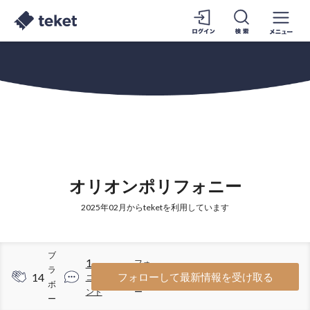
オリオンポリフォニー
2025年02月からteketを利用しています
ブ
1
フォ
ラ
14
7
フォローして最新情報を受け取る
コメ
ロワ
ボ
ント
ー
ー