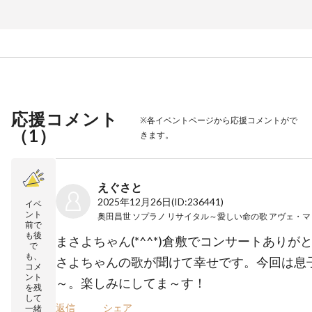
応援コメント
※各イベントページから応援コメントがで
（
1
）
きます。
えぐさと
2025年12月26日
(ID:236441)
イベ
ント
前で
も後
まさよちゃん(*^^*)倉敷でコンサートありが
で
も、
さよちゃんの歌が聞けて幸せです。今回は息
コメ
ント
～。楽しみにしてま～す！
を残
して
返信
シェア
一緒