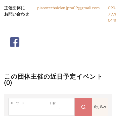
主催団体に
pianotechnician.jpta09@gmail.com
090
お問い合わせ
797
044
この団体主催の近日予定イベント
(
0
)
キーワード
日付
絞り込み
~