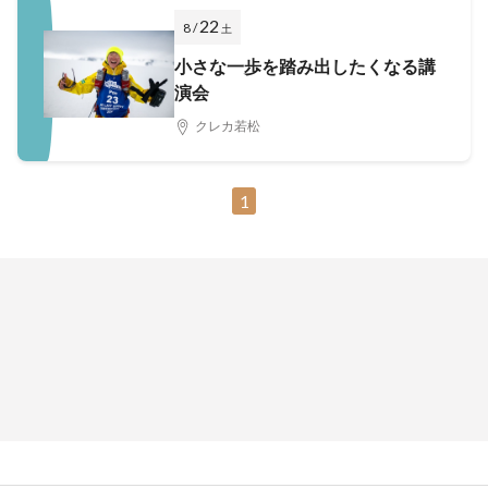
22
8 /
土
小さな一歩を踏み出したくなる講
演会
クレカ若松
1