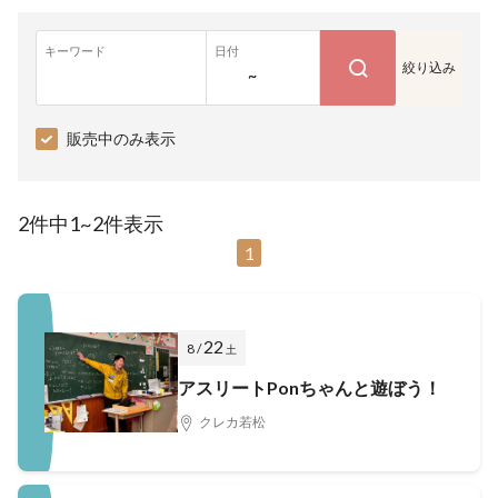
キーワード
日付
絞り込み
~
販売中のみ表示
2件中1~2件表示
1
22
8 /
土
アスリートPonちゃんと遊ぼう！
クレカ若松