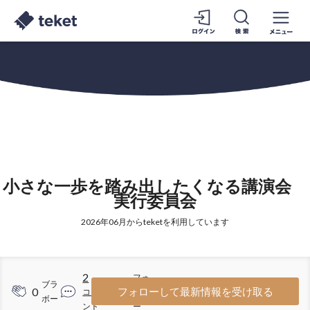
小さな一歩を踏み出したくなる講演会
実行委員会
2026年06月からteketを利用しています
2
フォ
ブラ
0
3
フォローして最新情報を受け取る
コメ
ロワ
ボー
ント
ー