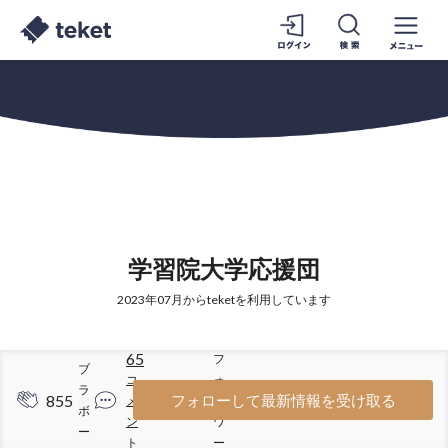
学習院大学応援団
2023年07月からteketを利用しています
65
フ
ブ
コ
ォ
ラ
855
284
フォローして最新情報を受け取る
メ
ロ
ボ
ン
ワ
ー
ト
ー