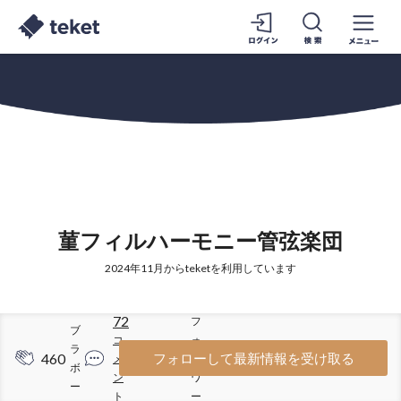
菫フィルハーモニー管弦楽団
2024年11月からteketを利用しています
72
フ
ブ
コ
ォ
ラ
460
451
フォローして最新情報を受け取る
メ
ロ
ボ
ン
ワ
ー
ト
ー