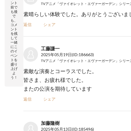
ント
前で
も後
素晴らしい体験でした。ありがとうございま
で
も、
返信
シェア
コメ
ント
を残
して
一緒
にこ
工藤謙一
のイ
2025年05月19日
(ID:186663)
ベン
トを
盛り
上げ
素敵な演奏とコーラスでした。
よ
う！
皆さま、お疲れ様でした。
またの公演を期待しています
返信
シェア
加藤隆樹
2025年05月13日
(ID:185496)