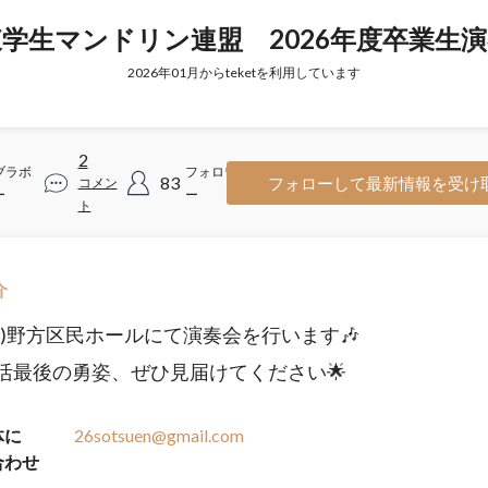
学生マンドリン連盟 2026年度卒業生
2026年01月からteketを利用しています
2
ブラボ
フォロワ
83
フォローして最新情報を受け
コメン
ー
ー
ト
介
(金)野方区民ホールにて演奏会を行います🎶
活最後の勇姿、ぜひ見届けてください🌟
体に
26sotsuen@gmail.com
合わせ