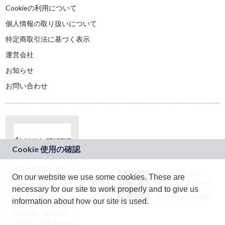
Cookieの利用について
個人情報の取り扱いについて
特定商取引法に基づく表示
運営会社
お知らせ
お問い合わせ
本サービスは、NTT
JASRAC許諾番号：
On our website we use some cookies. These are
ドコモグループの新
9024936001Y45037
規事業創出プログラ
necessary for our site to work properly and to give us
JASRAC許諾番号：
ム「docomo
9024936002Y45040
information about how our site is used.
STARTUP」を通じて
企画され、株式会社
teketにより運営され