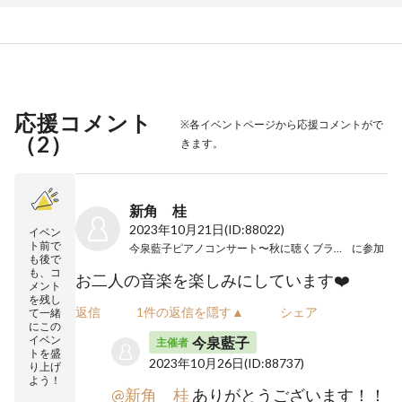
応援コメント
※各イベントページから応援コメントがで
（
2
）
きます。
新角 桂
2023年10月21日
(ID:88022)
イベン
ト前で
今泉藍子ピアノコンサート〜秋に聴くブラームス〜
に参加
も後で
も、コ
お二人の音楽を楽しみにしています❤️
メント
を残し
返信
1件の返信を隠す▲
シェア
て一緒
にこの
イベン
今泉藍子
主催者
トを盛
2023年10月26日
(ID:88737)
り上げ
よう！
@新角 桂
ありがとうございます！！