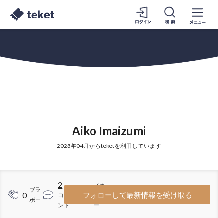
Aiko Imaizumi
2023年04月からteketを利用しています
2
フォ
ブラ
0
2
フォローして最新情報を受け取る
コメ
ロワ
ボー
ント
ー