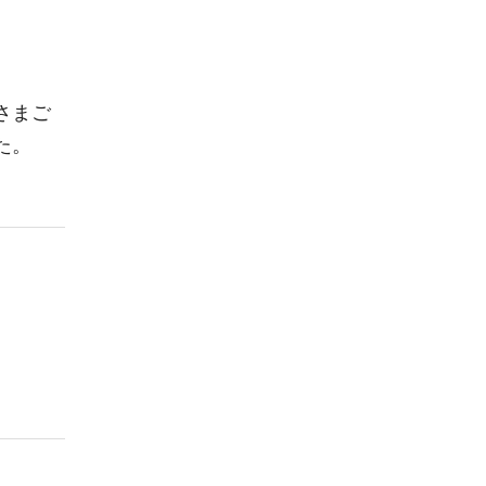
さまご
た。