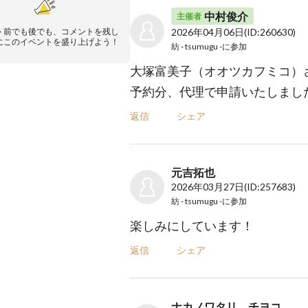
中村俊介
主催者
ト前でも後でも、コメントを残し
2026年04月06日
(ID:260630)
にこのイベントを盛り上げよう！
紡 - tsumugu -
に参加
大塚富美子（オオツカフミコ）
予約分、代理で申請いたしまし
返信
シェア
元吉拓也
2026年03月27日
(ID:257683)
紡 - tsumugu -
に参加
楽しみにしています！
返信
シェア
ナカノワタリ チヨコ