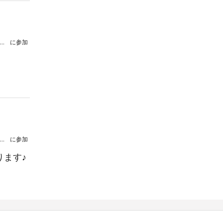
大崎由貴 ピアノリサイタル ～東京音楽コンクール入賞者リサイタル～
に参加
大崎由貴 ピアノリサイタル ～東京音楽コンクール入賞者リサイタル～
に参加
ります♪