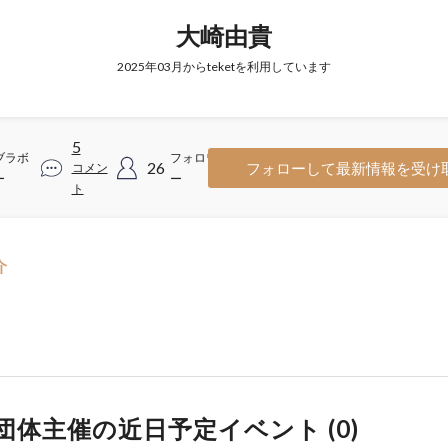
大崎由貴
2025年03月からteketを利用しています
5
ブラボ
フォロワ
26
フォローして最新情報を受け
コメン
ー
ー
ト
介
団体主催の近日予定イベント (
0
)