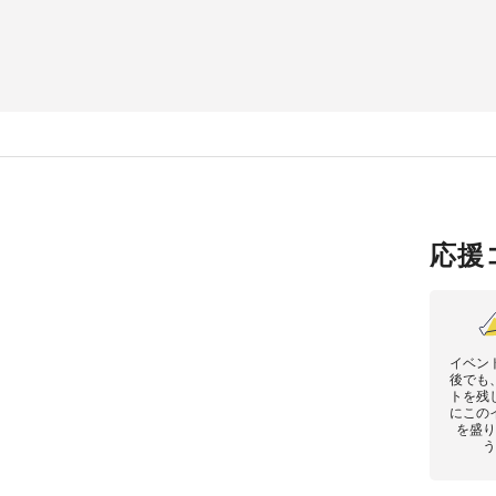
応援
イベン
後でも
トを残
にこの
を盛り
う