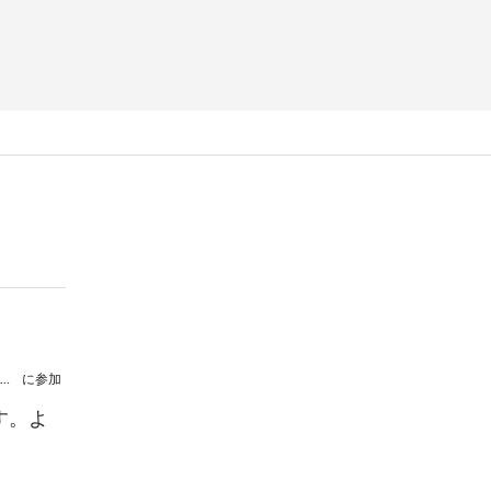
大崎由貴 ピアノリサイタル ～東京音楽コンクール入賞者リサイタル～
に参加
す。よ