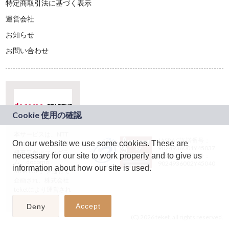
特定商取引法に基づく表示
運営会社
お知らせ
お問い合わせ
本サービスは、NTT
JASRAC許諾番号：
On our website we use some cookies. These are
ドコモグループの新
9024936001Y45037
規事業創出プログラ
necessary for our site to work properly and to give us
JASRAC許諾番号：
ム「docomo
9024936002Y45040
information about how our site is used.
STARTUP」を通じて
企画され、株式会社
teketにより運営され
ています。
Accept
Deny
(C) 2026 teket. all rights reserved.