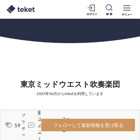
東京ミッドウエスト吹奏楽団
2025年06月からteketを利用しています
8
ブ
コ
フォ
ラ
59
77
フォローして最新情報を受け取る
メ
ロワ
ボ
ン
ー
ー
ト