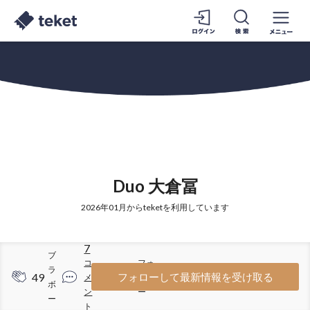
Duo 大倉冨
2026年01月からteketを利用しています
7
ブ
コ
フォ
ラ
49
34
フォローして最新情報を受け取る
メ
ロワ
ボ
ン
ー
ー
ト