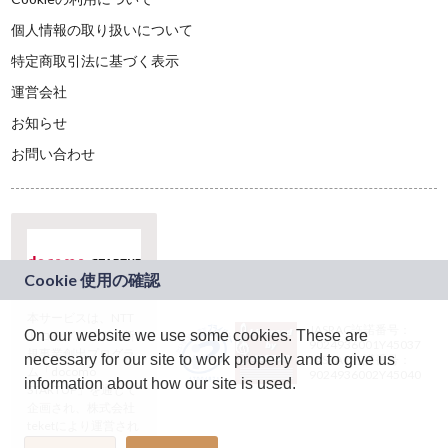
個人情報の取り扱いについて
特定商取引法に基づく表示
運営会社
お知らせ
お問い合わせ
本サービスは、NTT
JASRAC許諾番号：
On our website we use some cookies. These are
ドコモグループの新
9024936001Y45037
規事業創出プログラ
necessary for our site to work properly and to give us
JASRAC許諾番号：
ム「docomo
9024936002Y45040
information about how our site is used.
STARTUP」を通じて
企画され、株式会社
teketにより運営され
ています。