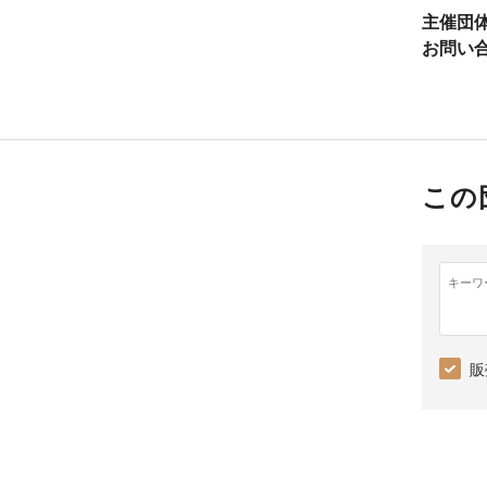
主催団
お問い
この
キーワ
販