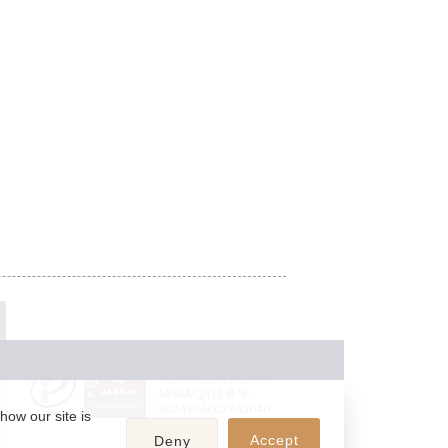
JASRAC許諾番号：
9024936001Y45037
JASRAC許諾番号：
9024936002Y45040
how our site is
Accept
Deny