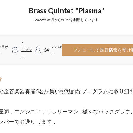
Brass Quintet "Plasma"
2022年05月からteketを利用しています
1
ブラボ
フォロワ
34
フォローして最新情報を受け
コメン
ー
ー
ト
介
の金管楽器奏者5名が集い挑戦的なプログラムに取り組
医師，エンジニア，サラリーマン…様々なバックグラウ
ンバーでお送りします，