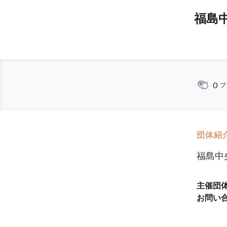
福島
0
ブ
団体紹
福島中
主催団
お問い