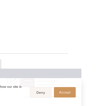
JASRAC許諾番号：
9024936001Y45037
JASRAC許諾番号：
9024936002Y45040
how our site is
Accept
Deny
(C) 2026 teket. all rights reserved.