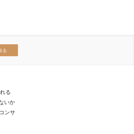
取る
われる
ないか
eコンサ