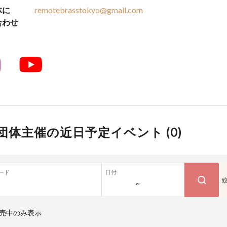
体に
remotebrasstokyo@gmail.com
合わせ
団体主催の近日予定イベント (
0
)
ード
日付
~
売中のみ表示