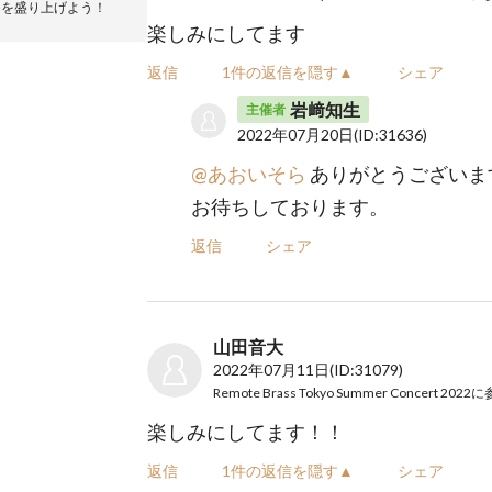
トを盛り上げよう！
楽しみにしてます
返信
1件の返信を隠す▲
シェア
岩﨑知生
主催者
2022年07月20日
(ID:31636)
@あおいそら
ありがとうございま
お待ちしております。
返信
シェア
山田音大
2022年07月11日
(ID:31079)
Remote Brass Tokyo Summer Concert 2022
に
楽しみにしてます！！
返信
1件の返信を隠す▲
シェア