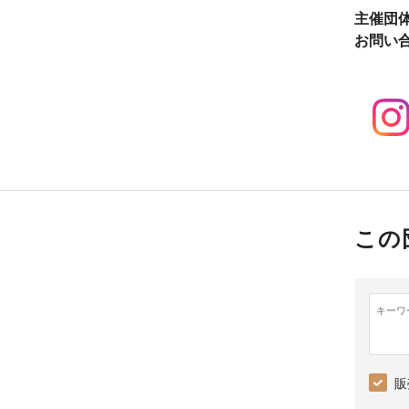
主催団
お問い
この
キーワ
販