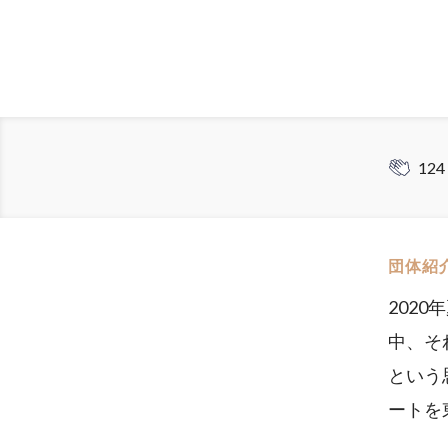
124
団体紹
202
中、そ
という
ートを