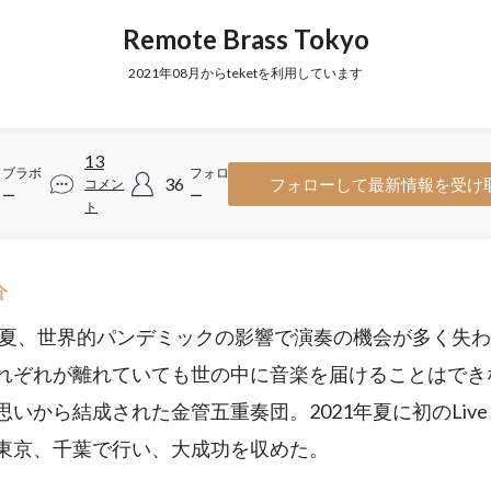
Remote Brass Tokyo
2021年08月からteketを利用しています
13
ブラボ
フォロワ
36
フォローして最新情報を受け
コメン
ー
ー
ト
介
0年夏、世界的パンデミックの影響で演奏の機会が多く失
れぞれが離れていても世の中に音楽を届けることはでき
思いから結成された金管五重奏団。2021年夏に初のLiv
東京、千葉で行い、大成功を収めた。