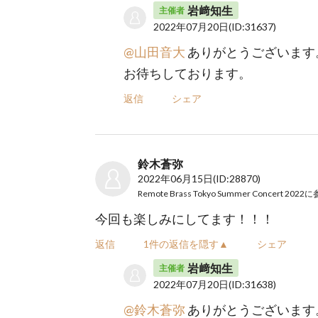
岩﨑知生
主催者
2022年07月20日
(ID:31637)
@山田音大
ありがとうございます
お待ちしております。
返信
シェア
鈴木蒼弥
2022年06月15日
(ID:28870)
Remote Brass Tokyo Summer Concert 2022
に
今回も楽しみにしてます！！！
返信
1件の返信を隠す▲
シェア
岩﨑知生
主催者
2022年07月20日
(ID:31638)
@鈴木蒼弥
ありがとうございます