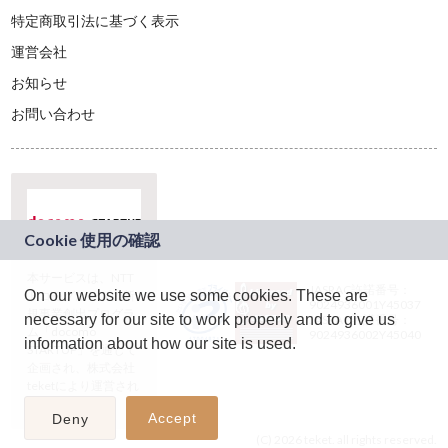
特定商取引法に基づく表示
運営会社
お知らせ
お問い合わせ
本サービスは、NTT
JASRAC許諾番号：
On our website we use some cookies. These are
ドコモグループの新
9024936001Y45037
規事業創出プログラ
necessary for our site to work properly and to give us
JASRAC許諾番号：
ム「docomo
9024936002Y45040
information about how our site is used.
STARTUP」を通じて
企画され、株式会社
teketにより運営され
ています。
Accept
Deny
(C) 2026 teket. all rights reserved.