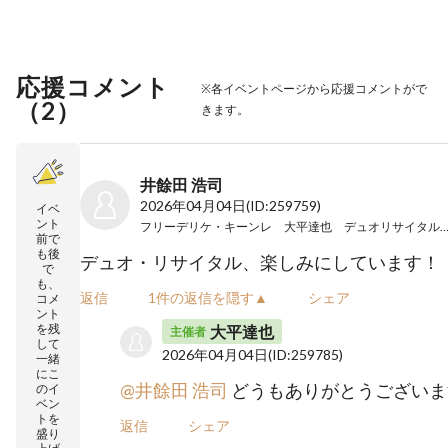
応援コメント
※各イベントページから応援コメントがで
（
2
）
きます。
井餘田 浩司
2026年04月04日
(ID:259759)
イベ
ント
フリーデリケ・キーンレ 大平達也 デュオリサイタル i
前で
も後
デュオ・リサイタル、楽しみにしています！
で
も、
返信
1件の返信を隠す▲
シェア
コメ
ント
を残
大平達也
主催者
して
2026年04月04日
(ID:259785)
一緒
にこ
@井餘田 浩司
どうもありがとうございま
のイ
ベン
トを
返信
シェア
盛り