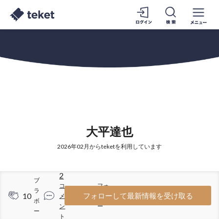
大平達也
2026年02月からteketを利用しています
2
ブ
コ
フォ
ラ
10
14
フォローして最新情報を受け取る
メ
ロワ
ボ
ン
ー
ー
ト