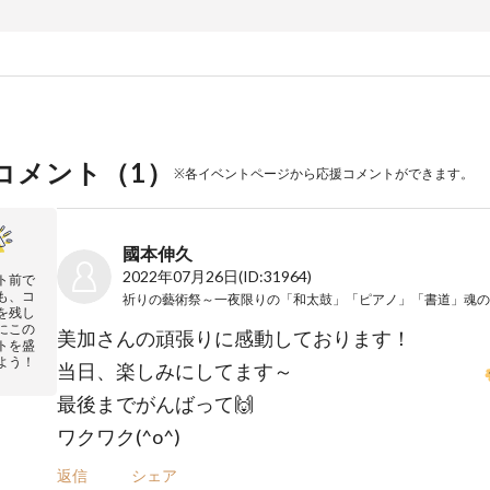
コメント（
1
）
※各イベントページから応援コメントができます。
國本伸久
2022年07月26日
(ID:31964)
ト前で
も、コ
を残し
にこの
美加さんの頑張りに感動しております！
トを盛
よう！
当日、楽しみにしてます～
最後までがんばって🙌
ワクワク(^o^)
返信
シェア