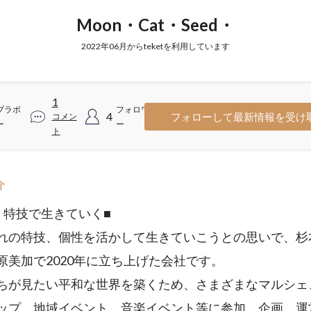
Moon・Cat・Seed・
2022年06月からteketを利用しています
1
ブラボ
フォロワ
4
フォローして最新情報を受け
コメン
ー
ー
ト
介
、特技で生きていく■
れの特技、個性を活かして生きていこうとの思いで、杉
原美加で2020年に立ち上げた会社です。
ちが見たい平和な世界を築くため、さまざまなマルシェ
ップ、地域イベント、音楽イベント等に参加、企画、運