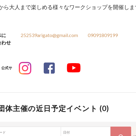
ら大人まで楽しめる様々なワークショップを開催しま
体に
252539arigato@gmail.com
09091809199
合わせ
公式サ
団体主催の近日予定イベント (
0
)
ード
日付