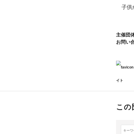
子供か
主催団
お問い
イト
この
キーワ