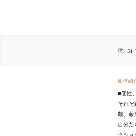
51
団体紹
■個性
それぞ
哉、藤
自分た
クショ