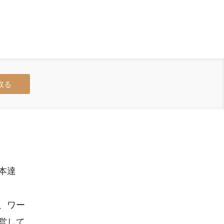
取る
本達
、ワー
営して