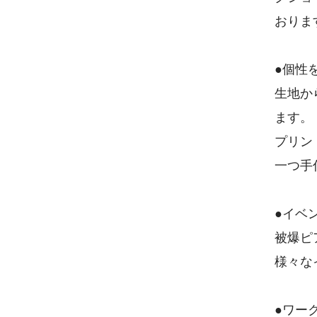
おりま
●個性
生地か
ます。
プリン
一つ手
●イベ
被爆ピ
様々な
●ワー