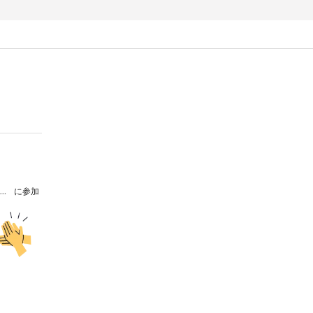
祈りの藝術祭～一夜限りの「和太鼓」「ピアノ」「書道」魂の即興演奏
に参加