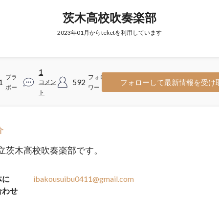
茨木高校吹奏楽部
2023年01月からteketを利用しています
1
ブラ
フォロ
1
592
フォローして最新情報を受け
コメン
ボー
ワー
ト
介
立茨木高校吹奏楽部です。
体に
ibakousuibu0411@gmail.com
合わせ