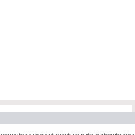
グラム「docomo STARTUP」を通じて企画され、株式会社teketにより運営