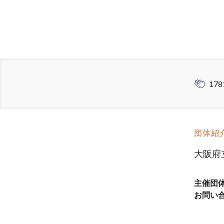
178
団体紹
大阪府
主催団
お問い