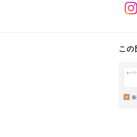
この
キーワ
販