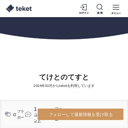
てけとのてすと
2024年03月からteketを利用しています
1
フォ
ブラ
0
2
フォローして最新情報を受け取る
コメ
ロワ
ボー
ント
ー