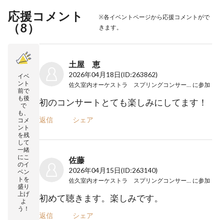
応援コメント
※各イベントページから応援コメントがで
（
8
）
きます。
土屋 恵
2026年04月18日
(ID:263862)
イベ
ント
佐久室内オーケストラ スプリングコンサート2026
に参加
前で
も後
初のコンサートとても楽しみにしてます！
で
も、
返信
シェア
コメ
ント
を残
して
一緒
にこ
佐藤
のイ
2026年04月15日
(ID:263140)
ベン
トを
佐久室内オーケストラ スプリングコンサート2026
に参加
盛り
上げ
初めて聴きます。楽しみです。
よ
う！
返信
シェア