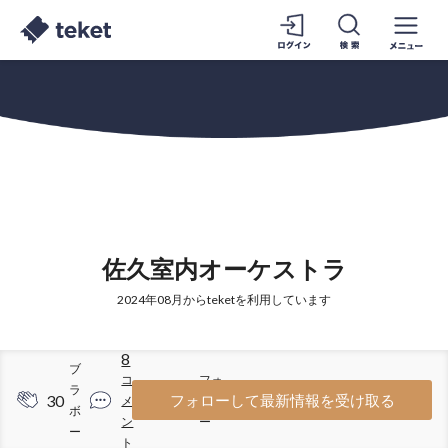
佐久室内オーケストラ
2024年08月からteketを利用しています
8
ブ
コ
フォ
ラ
30
32
フォローして最新情報を受け取る
メ
ロワ
ボ
ン
ー
ー
ト