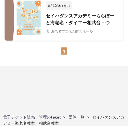
13
8 /
+ 他 1
木
セイハダンスアカデミーららぽー
と海老名・ダイエー相武台・つき
み野幼稚園・社家ゆめいろ保育園
海老名市文化会館 大ホール
合同発表会
1
電子チケット販売・管理のteket
団体一覧
セイハダンスアカ
デミー海老名教室・相武台教室