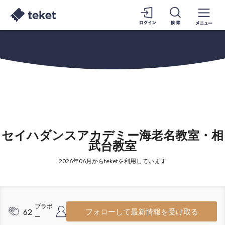
セイハダンスアカデミー海老名教室・相
武台教室
2026年06月からteketを利用しています
ブラボ
フォロワ
62
259
フォローして最新情報を受け取る
ー
ー