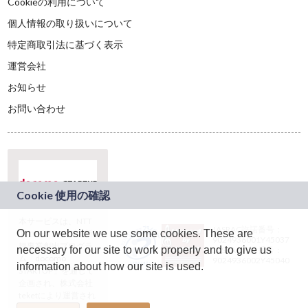
Cookieの利用について
個人情報の取り扱いについて
特定商取引法に基づく表示
運営会社
お知らせ
お問い合わせ
本サービスは、NTT
JASRAC許諾番号：
On our website we use some cookies. These are
ドコモグループの新
9024936001Y45037
規事業創出プログラ
necessary for our site to work properly and to give us
JASRAC許諾番号：
ム「docomo
9024936002Y45040
information about how our site is used.
STARTUP」を通じて
企画され、株式会社
teketにより運営され
ています。