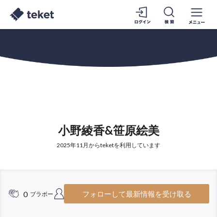
小野綾香&笹原絵美
2025年11月からteketを利用しています
0
1
フォローして最新情報を受け取る
ブラボー
フォロワー