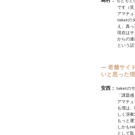
もともと僕
です（笑
アマチュ
teke
え、真っ
現在はサ
からの連
という話
老舗サイト
いと思った
teke
「課題感
アマチュ
も僕は、
しく演奏
もっと運
しかもt
として取