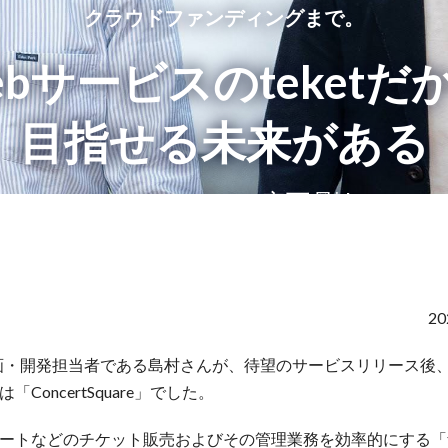
クラウドファンディングまで。
ebサービスのteketだ
目指せる未来がある
ConcertSquare 安西 剛
|
株式会社teket 島村 奨
2
の企画・開発担当者である島村さんが、待望のサービスリリース後
ConcertSquare」でした。
ートなどのチケット販売およびその管理業務を効率的にする「te