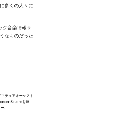
に多くの人々に
シック音楽情報サ
うなものだった
アマチュアオーケスト
rtSquareを運
ャー。