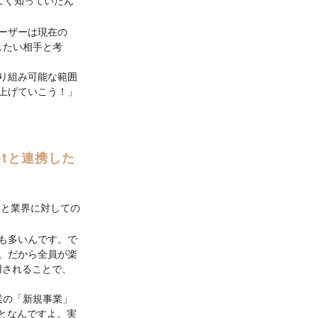
によく知っていたん
ーザーは現在の
したい相手と考
り組み可能な範囲
上げていこう！」
etと連携した
んと業界に対しての
も多いんです。で
。だから全員が楽
用されることで、
業の「新規事業」
となんですよ。実