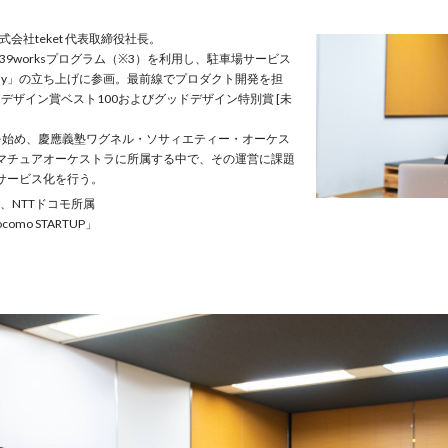
式会社teket 代表取締役社長。
の39worksプログラム（※3）を利用し、駐車場サービス
ng Peasy」の立ち上げに参画。最前線でプロダクト開発を担
ッドデザイン賞ベスト100およびグッドデザイン特別賞 [未
を始め、慶應義塾ワグネル・ソサィエティー・オーケス
マチュアオーケストラに所属する中で、その運営に課題
サービス化を行う。
、NTTドコモ所属
omo STARTUP」