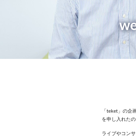
w
「teket」
を申し入れたのは「
ライブやコンサ