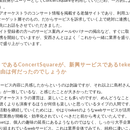
自身がユーザーとしてConcertSquareを利用していたため、一方的
）。
アオーケストラのコンサート情報を掲載する老舗サイトであり、利用ユ
tのターゲット層そのもの。だからサービスを訴求していく上で絶対に連携
先にお話をさせていただきました。
イト登録者の方へのサービス案内メールやバナーの掲出など、すぐに取
携を開始していますが、安西さんとはよく「これから一緒に業界を盛り
で盛り上がっています。
であるConcertSquareが、新興サービスであるtek
理由は何だったのでしょうか
tのサービス内容に共感したからというのは勿論ですが、それ以上に島村さ
」が一致しているな、と感じたことが大きかったですね。
アオーケストラの運営は、楽しいことも多いのですが、めんどうなこと
聴くよりも演奏するほうが何倍も楽しいと思っているタイプの人間です
活動を継続していくためには、やはりteketのようなwebサービスが活
営業務が簡略化・効率化されていくべきだと前から考えていたんです。
eketは、個人の趣味の延長にあるようなものではなく、しっかり大手企
り組まれているwebサービス。これは業界全体でみても、純粋に凄いこ