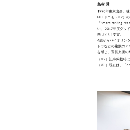
島村 奨
1990年東京出身。株
NTTドコモ（※2）
「Smart Parki
い、 2017年度グ
来づくり] 受賞。
4歳からバイオリン
トラなどの複数のア
を感じ、運営支援の
（※2）記事掲載時は
（※3）現在は、「doc