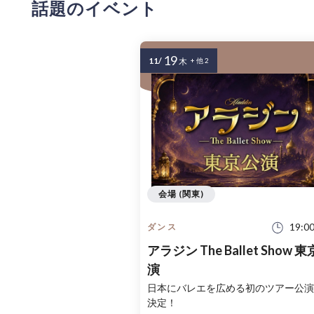
話題のイベント
19
11/
木
+ 他 2
会場 (関東)
19:0
ダンス
アラジン The Ballet Show 
演
日本にバレエを広める初のツアー公演
決定！