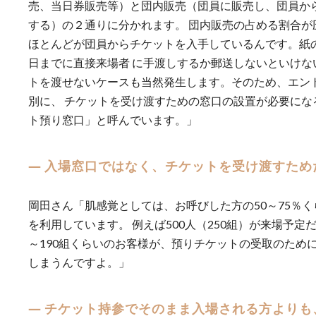
売、当日券販売等）と団内販売（団員に販売し、団員か
する）の２通りに分かれます。 団内販売の占める割合が
ほとんどが団員からチケットを入手しているんです。紙
日までに直接来場者 に手渡しするか郵送しないといけな
トを渡せないケースも当然発生します。そのため、エン
別に、 チケットを受け渡すための窓口の設置が必要にな
ト預り窓口」と呼んでいます。」
― 入場窓口ではなく、チケットを受け渡すため
岡田さん「肌感覚としては、お呼びした方の50～75％
を利用しています。 例えば500人（250組）が来場予定
～190組くらいのお客様が、預りチケットの受取のため
しまうんですよ。」
― チケット持参でそのまま入場される方よりも