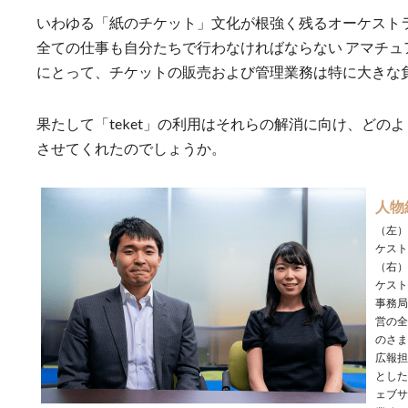
いわゆる「紙のチケット」文化が根強く残るオーケスト
全ての仕事も自分たちで行わなければならない アマチュ
にとって、チケットの販売および管理業務は特に大きな
果たして「teket」の利用はそれらの解消に向け、どの
させてくれたのでしょうか。
人物
（左）
ケスト
（右）
ケス
事務局
営の全
のさま
広報担
とした
ェブサ