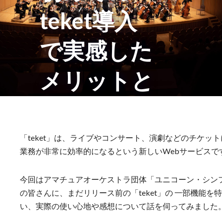
teket導入
で実感した
メリットと
可能性
ユニコーン・シンフ
「teket」は、ライブやコンサート、演劇などのチケッ
業務が非常に効率的になるという新しいWebサービスで
ォニー・オーケスト
今回はアマチュアオーケストラ団体「ユニコーン・シン
の皆さんに、まだリリース前の「teket」の 一部機能
ラ
い、実際の使い心地や感想について話を伺ってみました