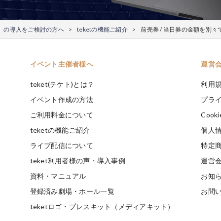
ケト）の導入をご検討の方へ
teketの機能ご紹介
前売券 / 当日券の金額を別
イベント主催者様へ
運営
teket(テケト)とは？
利用
イベント作成の方法
プラ
ご利用料金について
Coo
teketの機能ご紹介
個人
ライブ配信について
特定
teket利用者様の声・導入事例
運営
資料・マニュアル
お知
登録済み劇場・ホール一覧
お問
teketロゴ・プレスキット（メディアキット）